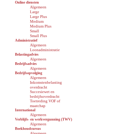
Online diensten
Algemeen
Large
Large Plus
Medium
Medium Plus
Small
Small Plus
Administratief
Algemeen
Loonadministratie
Belastingadvies
Algemeen
Bedrijfsadvies
Algemeen
Bedrijfsopvolging
Algemeen
Inkomstenbelasting
overdracht
Succesiewet en
bedrijfsoverdracht
Toetreding VOF of
maatchap
International
Algemeen
Verblijfs- en werkvergunning (TWV)
Algemeen
Boekhoudcursus
Algemeen