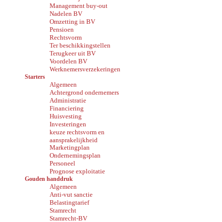
Management buy-out
Nadelen BV
Omzetting in BV
Pensioen
Rechtsvorm
Ter beschikkingstellen
Terugkeer uit BV
Voordelen BV
Werknemersverzekeringen
Starters
Algemeen
Achtergrond ondernemers
Administratie
Financiering
Huisvesting
Investeringen
keuze rechtsvorm en
aansprakelijkheid
Marketingplan
Ondernemingsplan
Personeel
Prognose exploitatie
Gouden handdruk
Algemeen
Anti-vut sanctie
Belastingtarief
Stamrecht
Stamrecht-BV