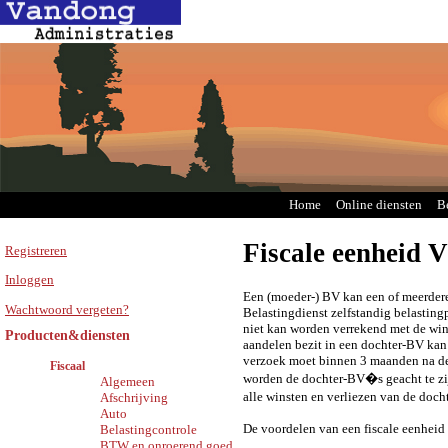
Home
Online diensten
B
Fiscale eenheid 
Registreren
Inloggen
Een (moeder-) BV kan een of meerdere
Wachtwoord vergeten?
Belastingdienst zelfstandig belastingp
niet kan worden verrekend met de wi
Producten&diensten
aandelen bezit in een dochter-BV kan
verzoek moet binnen 3 maanden na de
Fiscaal
worden de dochter-BV�s geacht te z
Algemeen
alle winsten en verliezen van de do
Afschrijving
Auto
De voordelen van een fiscale eenheid
Belastingcontrole
BTW en onroerend goed