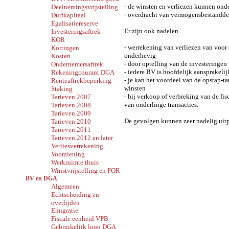
- de winsten en verliezen kunnen ond
Deelnemingsvrijstelling
- overdracht van vermogensbestandde
Durfkapitaal
Egalisatiereserve
Er zijn ook nadelen.
Investeringsaftrek
KOR
- werrekening van verliezen van voor 
Kortingen
onderhevig
Kosten
- door optelling van de investeringen
Ondernemersaftrek
- iedere BV is hoofdelijk aansprakel
Rekeningcourant DGA
- je kan het voordeel van de opstap-
Renteaftrekbeperking
winsten
Staking
- bij verkoop of verbreking van de fi
Tarieven 2007
van onderlinge transacties.
Tarieven 2008
Tarieven 2009
De gevolgen kunnen zeer nadelig uitpa
Tarieven 2010
Tarieven 2011
Tarieven 2012 en later
Verliesverrekening
Voorziening
Werkruimte thuis
Winstvrijstelling en FOR
BV en DGA
Algemeen
Echtscheiding en
overlijden
Emigratie
Fiscale eenheid VPB
Gebruikelijk loon DGA