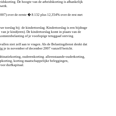
beidskorting. De hoogte van de arbeidskorting is afhankelijk
 werk.
007) over de eerste � 8.132 plus 12,354% over de rest met
we toeslag bij: de kindertoeslag. Kindertoeslag is een bijdrage
van je kind(eren). De kindertoeslag komt in plaats van de
inkomstenbelasting of je voorlopige teruggaaf ontving.
vallen niet zelf aan te vragen. Als de Belastingdienst denkt dat
rijg je in november of december 2007 vanzelf bericht.
binatiekorting, ouderenkorting. alleenstaande-ouderkorting,
pkorting, korting maatschappelijke beleggingen,
oor durfkapitaal.