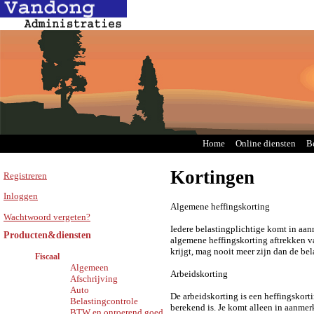
Home
Online diensten
B
Kortingen
Registreren
Inloggen
Algemene heffingskorting
Wachtwoord vergeten?
Iedere belastingplichtige komt in aa
Producten&diensten
algemene heffingskorting aftrekken va
krijgt, mag nooit meer zijn dan de bel
Fiscaal
Algemeen
Arbeidskorting
Afschrijving
Auto
De arbeidskorting is een heffingskort
Belastingcontrole
berekend is. Je komt alleen in aanmerk
BTW en onroerend goed