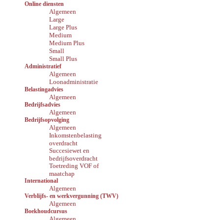
Online diensten
Algemeen
Large
Large Plus
Medium
Medium Plus
Small
Small Plus
Administratief
Algemeen
Loonadministratie
Belastingadvies
Algemeen
Bedrijfsadvies
Algemeen
Bedrijfsopvolging
Algemeen
Inkomstenbelasting
overdracht
Succesiewet en
bedrijfsoverdracht
Toetreding VOF of
maatchap
International
Algemeen
Verblijfs- en werkvergunning (TWV)
Algemeen
Boekhoudcursus
Algemeen