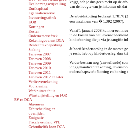
krijgt, heb je dus geen recht op de ar
Deelnemingsvrijstelling
van de hoogte van je inkomen uit dat
Durfkapitaal
Egalisatiereserve
De arbeidskorting bedraagt 1,781% (2
Investeringsaftrek
een maximum van � 1.392 (2007).
KOR
Kortingen
Vanaf 1 januari 2008 komt er een nieu
Kosten
in de kosten van het levensonderhoud 
Ondernemersaftrek
kinderkorting die je via je aangifte 
Rekeningcourant DGA
Renteaftrekbeperking
Je hoeft kindertoeslag in de meeste ge
Staking
je recht hebt op kindertoeslag, dan k
Tarieven 2007
Tarieven 2008
Verder bestaan nog (aanvullende) com
Tarieven 2009
jonggehandicaptenkorting, levensloo
Tarieven 2010
ouderschapsverlofkorting en korting v
Tarieven 2011
Tarieven 2012 en later
Verliesverrekening
Voorziening
Werkruimte thuis
Winstvrijstelling en FOR
BV en DGA
Algemeen
Echtscheiding en
overlijden
Emigratie
Fiscale eenheid VPB
Gebruikelijk loon DGA