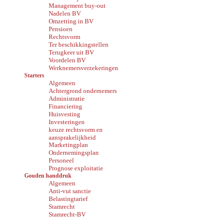
Management buy-out
Nadelen BV
Omzetting in BV
Pensioen
Rechtsvorm
Ter beschikkingstellen
Terugkeer uit BV
Voordelen BV
Werknemersverzekeringen
Starters
Algemeen
Achtergrond ondernemers
Administratie
Financiering
Huisvesting
Investeringen
keuze rechtsvorm en
aansprakelijkheid
Marketingplan
Ondernemingsplan
Personeel
Prognose exploitatie
Gouden handdruk
Algemeen
Anti-vut sanctie
Belastingtarief
Stamrecht
Stamrecht-BV